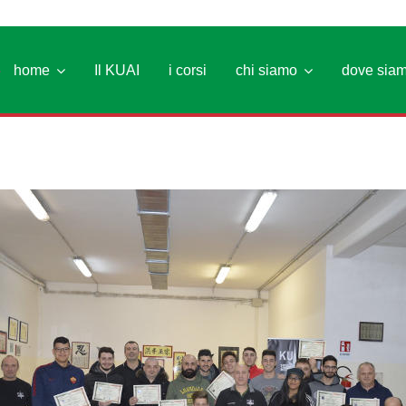
>
home
Il KUAI
i corsi
chi siamo
dove sia