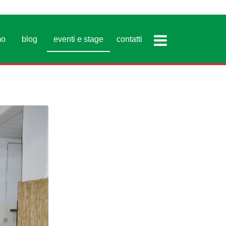
mo
blog
eventi e stage
contatti